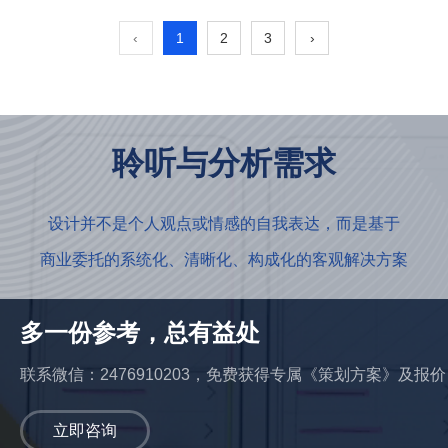
‹
1
2
3
›
聆听与分析需求
设计并不是个人观点或情感的自我表达，而是基于
商业委托的系统化、清晰化、构成化的客观解决方案
多一份参考，总有益处
联系微信：2476910203，免费获得专属《策划方案》及报价
立即咨询