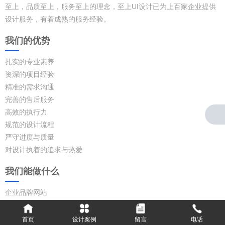
至上，品质至上，服务至上的理念，至上UI设计已为上百家企业提供
设计服务，有着成熟的服务经验。
我们的优势
扎实的专业素养
资深的项目经验
精准的需求沟通
完善的售后服务
高效的执行力
规范的设计流程
严守进度与质量
对设计执着的追求与热爱
我们能做什么
企业品牌网站
响应式网站
网页UI定制设计
首页
设计案例
留言
电话