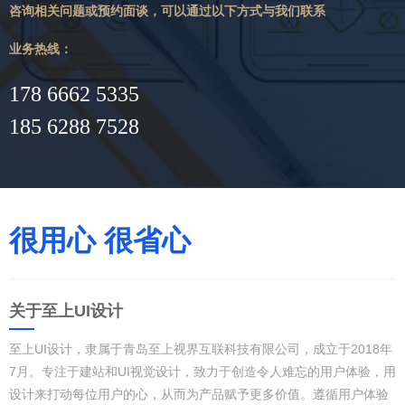
咨询相关问题或预约面谈，可以通过以下方式与我们联系
业务热线：
178 6662 5335
185 6288 7528
很用心 很省心
关于至上UI设计
至上UI设计，隶属于青岛至上视界互联科技有限公司，成立于2018年
7月。专注于建站和UI视觉设计，致力于创造令人难忘的用户体验，用
设计来打动每位用户的心，从而为产品赋予更多价值。遵循用户体验